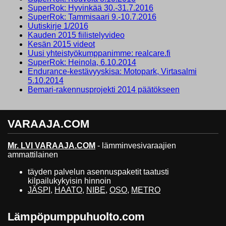
SuperRok: Hyvinkää 30.-31.7.2016
SuperRok: Tammisaari 9.-10.7.2016
Uutiskirje 1/2016
Kauden 2015 fiilistelyvideo
Kesän 2015 videot
Uusi yhteistyökumppanimme: realcare.fi
SuperRok: Heinola, 6.10.2014
Endurance-kestävyyskisa: Motopark, Virtasalmi
5.10.2014
Bemari-rakennusprojekti 2014 päätökseen
VARAAJA.COM
Mr. LVI VARAAJA.COM
- lämminvesivaraajien
ammattilainen
täyden palvelun asennuspaketit taatusti
kilpailukykyisin hinnoin
JÄSPI
,
HAATO
,
NIBE
,
OSO
,
METRO
Lämpöpumppuhuolto.com