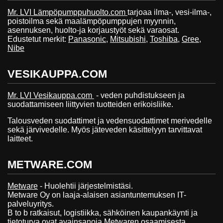
Mr. LVI Lämpöpumppuhuolto.com
tarjoaa ilma-, vesi-ilma-,
poistoilma sekä maalämpöpumppujen myynnin,
asennuksen, huolto-ja korjaustyöt sekä varaosat.
Edustetut merkit:
Panasonic
,
Mitsubishi
,
Toshiba
,
Gree
,
Nibe
VESIKAUPPA.COM
Mr. LVI Vesikauppa.com
- veden puhdistukseen ja
suodattamiseen liittyvien tuotteiden erikoisliike.
Talousveden suodattimet ja vedensuodattimet merivedelle
sekä järvivedelle. Myös jäteveden käsittelyyn tarvittavat
laitteet.
METWARE.COM
Metware
- Huolehtii järjestelmistäsi.
Metware Oy on laaja-alaisen asiantuntemuksen IT-
palveluyritys.
B to b ratkaisut, logistiikka, sähköinen kaupankäynti ja
tietoturva ovat avainsanoja Metwaren osaamisesta.