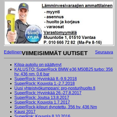
Edellinen
VIIMEISIMMÄT UUTISET
Seuraava
Kilpa-autoilu on päättynyt
KALUSTO: SuperRock BMW e36 M50B25 turbo: 356
hv, 436 nm, 0.6 bar
SuperRock: Hyvinkää 8.-9.9.2018
SuperRock: Kouvola 1.-2.7.2018
Uusi yhteistyökumppani: pro-nosturihuolto.fi
SuperRock: Hyvinkää 26.-27.8.2017
SuperRock: Joutsa 13.8.2017
SuperRock: Kouvola 1.7.2017
SuperRock-kilpuri dynotettu, 356 hv, 436 Nm
Kausi 2017
SuperRok: Kouvola 8.10.2016