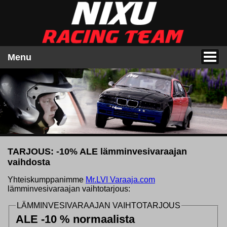
Menu
TARJOUS: -10% ALE lämminvesivaraajan
vaihdosta
Yhteiskumppanimme
Mr.LVI Varaaja.com
lämminvesivaraajan vaihtotarjous:
LÄMMINVESIVARAAJAN VAIHTOTARJOUS
ALE -10 % normaalista