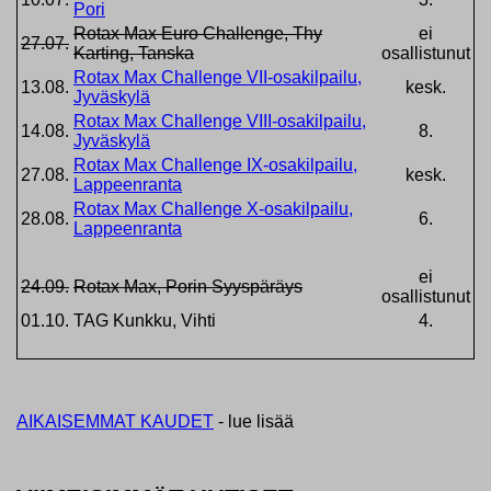
Pori
Rotax Max Euro Challenge, Thy
ei
27.07.
Karting, Tanska
osallistunut
Rotax Max Challenge VII-osakilpailu,
13.08.
kesk.
Jyväskylä
Rotax Max Challenge VIII-osakilpailu,
14.08.
8.
Jyväskylä
Rotax Max Challenge IX-osakilpailu,
27.08.
kesk.
Lappeenranta
Rotax Max Challenge X-osakilpailu,
28.08.
6.
Lappeenranta
ei
24.09.
Rotax Max, Porin Syyspäräys
osallistunut
01.10.
TAG Kunkku, Vihti
4.
AIKAISEMMAT KAUDET
- lue lisää