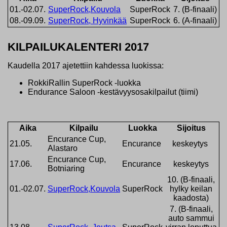
01.-02.07.
SuperRock,Kouvola
SuperRock
7. (B-finaali)
08.-09.09.
SuperRock, Hyvinkää
SuperRock
6. (A-finaali)
KILPAILUKALENTERI 2017
Kaudella 2017 ajetettiin kahdessa luokissa:
RokkiRallin SuperRock -luokka
Endurance Saloon -kestävyysosakilpailut (tiimi)
Aika
Kilpailu
Luokka
Sijoitus
Encurance Cup,
21.05.
Encurance
keskeytys
Alastaro
Encurance Cup,
17.06.
Encurance
keskeytys
Botniaring
10. (B-finaali,
01.-02.07.
SuperRock,Kouvola
SuperRock
hylky keilan
kaadosta)
7. (B-finaali,
auto sammui