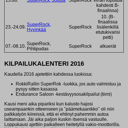
13.08.
SuperRock, Joutsa
SuperRock
virran loputtua
kahdesti B-
finaalissa)
10. (B-
finaalissa
SuperRock,
23.-24.09.
SuperRock
lisälenkillä
Hyvinkää
etutukivarisi
petti)
SuperRock,
07.-08.10.
SuperRock
alkuerät
Pihtipudas
KILPAILUKALENTERI 2016
Kaudella 2016 ajetettiin kahdessa luokissa:
RokkiRallin SuperRok -luokka, jos auto valmistuu ja
pysyy sitten kasassa
Endurance Saloon -kestävyysosakilpailut (tiimi)
Kausi meni aika pipariksi kun kalusto hajosi
useampaankin otteenseen ja "päämekaanikko" oli niin
palkkatyön kiireissä, että ei ehtinyt pahemmin autoa
laittamaan. Jäi aika paljon kuskin itsensä vastuulle.
Loppukausi ajettiin paikalleen heitetyllä vakio-moottorilla.