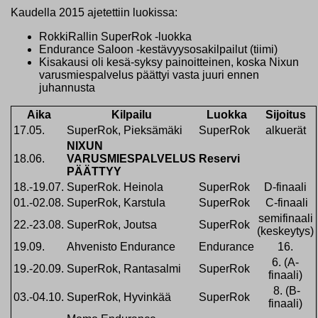
Kaudella 2015 ajetettiin luokissa:
RokkiRallin SuperRok -luokka
Endurance Saloon -kestävyysosakilpailut (tiimi)
Kisakausi oli kesä-syksy painoitteinen, koska Nixun
varusmiespalvelus päättyi vasta juuri ennen
juhannusta
Aika
Kilpailu
Luokka
Sijoitus
17.05.
SuperRok, Pieksämäki
SuperRok
alkuerät
NIXUN
18.06.
VARUSMIESPALVELUS
Reservi
PÄÄTTYY
18.-19.07.
SuperRok. Heinola
SuperRok
D-finaali
01.-02.08.
SuperRok, Karstula
SuperRok
C-finaali
semifinaali
22.-23.08.
SuperRok, Joutsa
SuperRok
(keskeytys)
19.09.
Ahvenisto Endurance
Endurance
16.
6. (A-
19.-20.09.
SuperRok, Rantasalmi
SuperRok
finaali)
8. (B-
03.-04.10.
SuperRok, Hyvinkää
SuperRok
finaali)