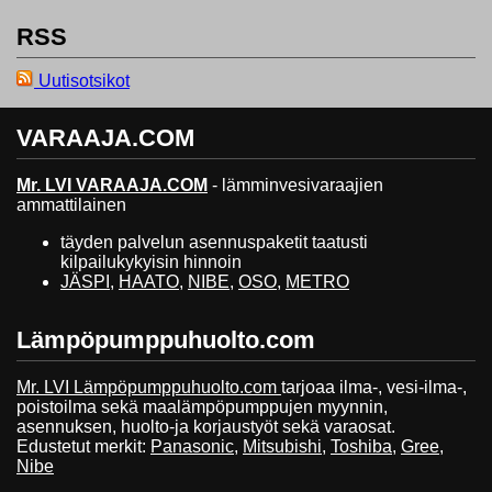
RSS
Uutisotsikot
VARAAJA.COM
Mr. LVI VARAAJA.COM
- lämminvesivaraajien
ammattilainen
täyden palvelun asennuspaketit taatusti
kilpailukykyisin hinnoin
JÄSPI
,
HAATO
,
NIBE
,
OSO
,
METRO
Lämpöpumppuhuolto.com
Mr. LVI Lämpöpumppuhuolto.com
tarjoaa ilma-, vesi-ilma-,
poistoilma sekä maalämpöpumppujen myynnin,
asennuksen, huolto-ja korjaustyöt sekä varaosat.
Edustetut merkit:
Panasonic
,
Mitsubishi
,
Toshiba
,
Gree
,
Nibe