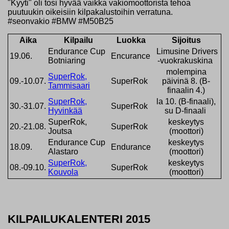
"Kyyti" oli tosi hyvää vaikka vakiomoottorista tehoa
puutuukin oikeisiin kilpakalustoihin verratuna.
#seonvakio #BMW #M50B25
Aika
Kilpailu
Luokka
Sijoitus
Endurance Cup
Limusine Drivers
19.06.
Encurance
Botniaring
-vuokrakuskina
molempina
SuperRok,
09.-10.07.
SuperRok
päivinä 8. (B-
Tammisaari
finaalin 4.)
SuperRok,
la 10. (B-finaali),
30.-31.07.
SuperRok
Hyvinkää
su D-finaali
SuperRok,
keskeytys
20.-21.08.
SuperRok
Joutsa
(moottori)
Endurance Cup
keskeytys
18.09.
Endurance
Alastaro
(moottori)
SuperRok,
keskeytys
08.-09.10.
SuperRok
Kouvola
(moottori)
KILPAILUKALENTERI 2015