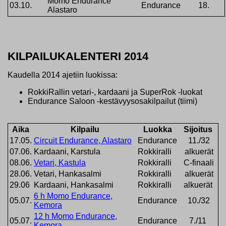
Momo Endurance
03.10.
Endurance
18.
Alastaro
KILPAILUKALENTERI 2014
Kaudella 2014 ajetiin luokissa:
RokkiRallin vetari-, kardaani ja SuperRok -luokat
Endurance Saloon -kestävyysosakilpailut (tiimi)
Aika
Kilpailu
Luokka
Sijoitus
17.05.
Circuit Endurance, Alastaro
Endurance
11./32
07.06.
Kardaani, Karstula
Rokkiralli
alkuerät
08.06.
Vetari, Kastula
Rokkiralli
C-finaali
28.06.
Vetari, Hankasalmi
Rokkiralli
alkuerät
29.06
Kardaani, Hankasalmi
Rokkiralli
alkuerät
6 h Momo Endurance,
05.07.
Endurance
10./32
Kemora
12 h Momo Endurance,
05.07.
Endurance
7./11
Kemora