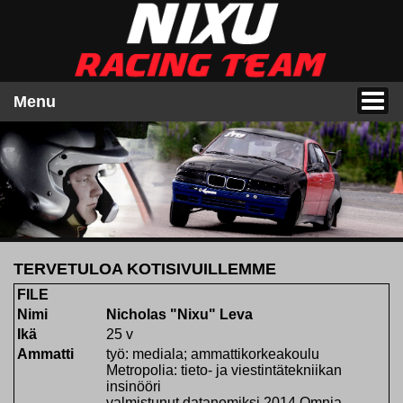
Menu
TERVETULOA KOTISIVUILLEMME
FILE
Nimi
Nicholas "Nixu" Leva
Ikä
25 v
Ammatti
työ: mediala; ammattikorkeakoulu
Metropolia: tieto- ja viestintätekniikan
insinööri
valmistunut datanomiksi 2014 Omnia