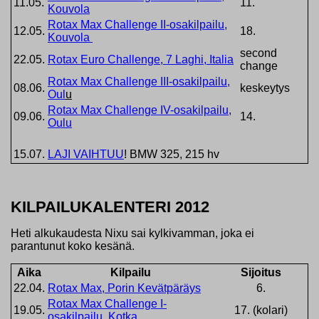
11.05.
11.
Kouvola
Rotax Max Challenge II-osakilpailu,
12.05.
18.
Kouvola
second
22.05.
Rotax Euro Challenge, 7 Laghi, Italia
change
Rotax Max Challenge III-osakilpailu,
08.06.
keskeytys
Oul
u
Rotax Max Challenge IV-osakilpailu,
09.06.
14.
Oulu
15.07.
LAJI VAIHTUU
! BMW 325, 215 hv
KILPAILUKALENTERI 2012
Heti alkukaudesta Nixu sai kylkivamman, joka ei
parantunut koko kesänä.
Aika
Kilpailu
Sijoitus
22.04.
Rotax Max, Porin Kevätpäräys
6.
Rotax Max Challenge I-
19.05.
17. (kolari)
osakilpailu, Kotka