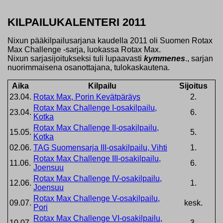
KILPAILUKALENTERI 2011
Nixun pääkilpailusarjana kaudella 2011 oli Suomen Rotax
Max Challenge -sarja, luokassa Rotax Max.
Nixun sarjasijoitukseksi tuli lupaavasti
kymmenes
., sarjan
nuorimmaisena osanottajana, tulokaskautena.
Aika
Kilpailu
Sijoitus
23.04.
Rotax Max, Porin Kevätpäräys
2.
Rotax Max Challenge I-osakilpailu,
23.04.
6.
Kotka
Rotax Max Challenge II-osakilpailu,
15.05.
5.
Kotka
02.06.
TAG Suomensarja III-osakilpailu, Vihti
1.
Rotax Max Challenge III-osakilpailu,
11.06.
6.
Joensuu
Rotax Max Challenge IV-osakilpailu,
12.06.
1.
Joensuu
Rotax Max Challenge V-osakilpailu,
09.07.
kesk.
Pori
Rotax Max Challenge VI-osakilpailu,
10.07.
3.