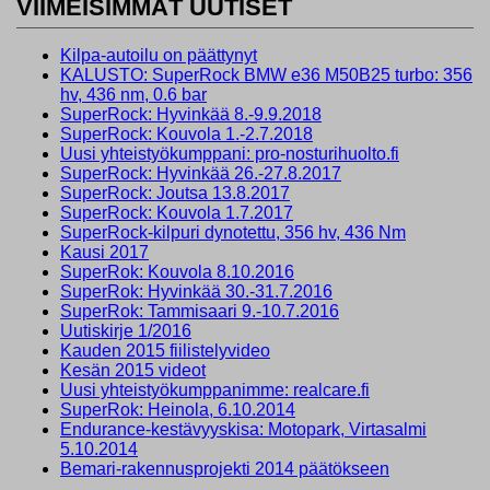
VIIMEISIMMÄT UUTISET
Kilpa-autoilu on päättynyt
KALUSTO: SuperRock BMW e36 M50B25 turbo: 356
hv, 436 nm, 0.6 bar
SuperRock: Hyvinkää 8.-9.9.2018
SuperRock: Kouvola 1.-2.7.2018
Uusi yhteistyökumppani: pro-nosturihuolto.fi
SuperRock: Hyvinkää 26.-27.8.2017
SuperRock: Joutsa 13.8.2017
SuperRock: Kouvola 1.7.2017
SuperRock-kilpuri dynotettu, 356 hv, 436 Nm
Kausi 2017
SuperRok: Kouvola 8.10.2016
SuperRok: Hyvinkää 30.-31.7.2016
SuperRok: Tammisaari 9.-10.7.2016
Uutiskirje 1/2016
Kauden 2015 fiilistelyvideo
Kesän 2015 videot
Uusi yhteistyökumppanimme: realcare.fi
SuperRok: Heinola, 6.10.2014
Endurance-kestävyyskisa: Motopark, Virtasalmi
5.10.2014
Bemari-rakennusprojekti 2014 päätökseen