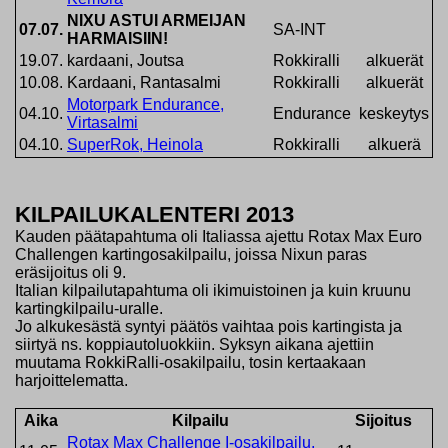
NIXU ASTUI ARMEIJAN
07.07.
SA-INT
HARMAISIIN!
19.07.
kardaani, Joutsa
Rokkiralli
alkuerät
10.08.
Kardaani, Rantasalmi
Rokkiralli
alkuerät
Motorpark Endurance,
04.10.
Endurance
keskeytys
Virtasalm
i
04.10.
SuperRok, Heinola
Rokkiralli
alkuerä
KILPAILUKALENTERI 2013
Kauden päätapahtuma oli Italiassa ajettu Rotax Max Euro
Challengen kartingosakilpailu, joissa Nixun paras
eräsijoitus oli 9.
Italian kilpailutapahtuma oli ikimuistoinen ja kuin kruunu
kartingkilpailu-uralle.
Jo alkukesästä syntyi päätös vaihtaa pois kartingista ja
siirtyä ns. koppiautoluokkiin. Syksyn aikana ajettiin
muutama RokkiRalli-osakilpailu, tosin kertaakaan
harjoittelematta.
Aika
Kilpailu
Sijoitus
Rotax Max Challenge I-osakilpailu,