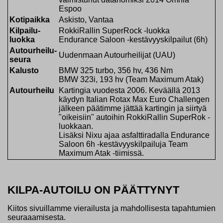
Espoo
Kotipaikka
Askisto, Vantaa
Kilpailu-
RokkiRallin SuperRock -luokka
luokka
Endurance Saloon -kestävyyskilpailut (6h)
Autourheilu-
Uudenmaan Autourheilijat (UAU)
seura
Kalusto
BMW 325 turbo, 356 hv, 436 Nm
BMW 323i, 193 hv (Team Maximum Atak)
Autourheilu
Kartingia vuodesta 2006. Keväällä 2013
käydyn Italian Rotax Max Euro Challengen
jälkeen päätimme jättää kartingin ja siirtyä
"oikeisiin" autoihin RokkiRallin SuperRok -
luokkaan.
Lisäksi Nixu ajaa asfalttiradalla Endurance
Saloon 6h -kestävyyskilpailuja Team
Maximum Atak -tiimissä.
KILPA-AUTOILU ON PÄÄTTYNYT
Kiitos sivuillamme vierailusta ja mahdollisesta tapahtumien
seuraaamisesta.