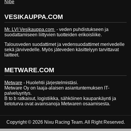
Nibe
VESIKAUPPA.COM
Mr. LVI Vesikauppa.com
- veden puhdistukseen ja
suodattamiseen liittyvien tuotteiden erikoisliike.
Talousveden suodattimet ja vedensuodattimet merivedelle
sekä järvivedelle. Myös jäteveden käsittelyyn tarvittavat
laitteet.
METWARE.COM
Metware
- Huolehtii järjestelmistäsi.
Metware Oy on laaja-alaisen asiantuntemuksen IT-
palveluyritys.
B to b ratkaisut, logistiikka, sähköinen kaupankäynti ja
tietoturva ovat avainsanoja Metwaren osaamisesta.
Copyright © 2026 Nixu Racing Team. All Right Reserved.