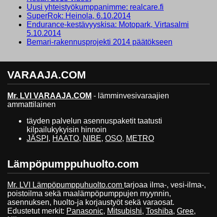
Uusi yhteistyökumppanimme: realcare.fi
SuperRok: Heinola, 6.10.2014
Endurance-kestävyyskisa: Motopark, Virtasalmi
5.10.2014
Bemari-rakennusprojekti 2014 päätökseen
VARAAJA.COM
Mr. LVI VARAAJA.COM
- lämminvesivaraajien
ammattilainen
täyden palvelun asennuspaketit taatusti
kilpailukykyisin hinnoin
JÄSPI
,
HAATO
,
NIBE
,
OSO
,
METRO
Lämpöpumppuhuolto.com
Mr. LVI Lämpöpumppuhuolto.com
tarjoaa ilma-, vesi-ilma-,
poistoilma sekä maalämpöpumppujen myynnin,
asennuksen, huolto-ja korjaustyöt sekä varaosat.
Edustetut merkit:
Panasonic
,
Mitsubishi
,
Toshiba
,
Gree
,