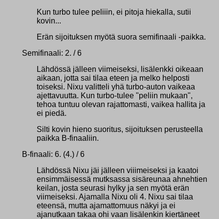
Kun turbo tulee peliiin, ei pitoja hiekalla, sutii
kovin...
Erän sijoituksen myötä suora semifinaali -paikka.
Semifinaali: 2. / 6
Lähdössä jälleen viimeiseksi, lisälenkki oikeaan
aikaan, jotta sai tilaa eteen ja melko helposti
toiseksi. Nixu valitteli yhä turbo-auton vaikeaa
ajettavuutta. Kun turbo-tulee "peliin mukaan",
tehoa tuntuu olevan rajattomasti, vaikea hallita ja
ei piedä.
Silti kovin hieno suoritus, sijoituksen perusteella
paikka B-finaaliin.
B-finaali: 6. (4.) / 6
Lähdössä Nixu jäi jälleen viiimeiseksi ja kaatoi
ensimmäisessä mutksassa sisäreunaa ahnehtien
keilan, josta seurasi hylky ja sen myötä erän
viimeiseksi. Ajamalla Nixu oli 4. Nixu sai tilaa
eteensä, mutta ajamattomuus näkyi ja ei
ajanutkaan takaa ohi vaan lisälenkin kiertäneet