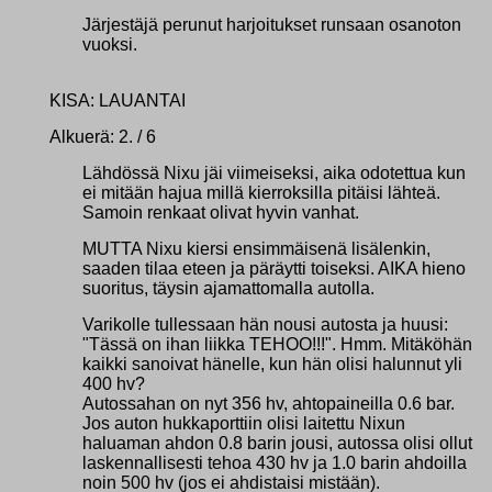
Järjestäjä perunut harjoitukset runsaan osanoton
vuoksi.
KISA: LAUANTAI
Alkuerä: 2. / 6
Lähdössä Nixu jäi viimeiseksi, aika odotettua kun
ei mitään hajua millä kierroksilla pitäisi lähteä.
Samoin renkaat olivat hyvin vanhat.
MUTTA Nixu kiersi ensimmäisenä lisälenkin,
saaden tilaa eteen ja päräytti toiseksi. AIKA hieno
suoritus, täysin ajamattomalla autolla.
Varikolle tullessaan hän nousi autosta ja huusi:
"Tässä on ihan liikka TEHOO!!!". Hmm. Mitäköhän
kaikki sanoivat hänelle, kun hän olisi halunnut yli
400 hv?
Autossahan on nyt 356 hv, ahtopaineilla 0.6 bar.
Jos auton hukkaporttiin olisi laitettu Nixun
haluaman ahdon 0.8 barin jousi, autossa olisi ollut
laskennallisesti tehoa 430 hv ja 1.0 barin ahdoilla
noin 500 hv (jos ei ahdistaisi mistään).