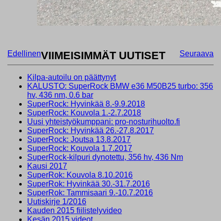
Edellinen
VIIMEISIMMÄT UUTISET
Seuraava
Kilpa-autoilu on päättynyt
KALUSTO: SuperRock BMW e36 M50B25 turbo: 356
hv, 436 nm, 0.6 bar
SuperRock: Hyvinkää 8.-9.9.2018
SuperRock: Kouvola 1.-2.7.2018
Uusi yhteistyökumppani: pro-nosturihuolto.fi
SuperRock: Hyvinkää 26.-27.8.2017
SuperRock: Joutsa 13.8.2017
SuperRock: Kouvola 1.7.2017
SuperRock-kilpuri dynotettu, 356 hv, 436 Nm
Kausi 2017
SuperRok: Kouvola 8.10.2016
SuperRok: Hyvinkää 30.-31.7.2016
SuperRok: Tammisaari 9.-10.7.2016
Uutiskirje 1/2016
Kauden 2015 fiilistelyvideo
Kesän 2015 videot