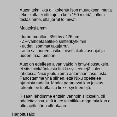
Auton tekniikka oli kokenut ison muutoksen, mutta
tekniikalla ei oltu ajettu kuin 150 metriä, jolloin
testasimme, että jarrut toimivat.
Muutoksia mm
- turbo-moottori, 356 hv / 426 nm
- ZF-vaihdelaaatikko sintterikytkimin
- uudet, isommat takajarrut
- auto sai uuden lasikuituiset takalokasuojat ja
uuden maalipinnan.
Auto on edelleen aivan vakioin bmw-ripustuksin,
ei siis minkäänlaisia linkki-systeemejä, joten
lähdössä Nixu joutuu aina antamaan tasoitusta.
Panostamme yhä siihen, että Nixu opettelee
ajamista radalla, lähdöt paranevat kun joskus
rakentelee tuollaisia linkki-systeemejä.
Kisaan lähdimme erittäin vanhoin slicksein, oli
odetettavissa, että tulee tekniikka-ongelmia kun ei
oltu ajettu järin ollenkaan.
Harjoitusajo: