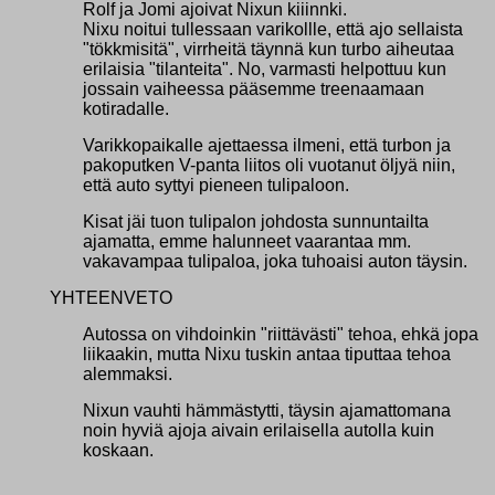
Rolf ja Jomi ajoivat Nixun kiiinnki.
Nixu noitui tullessaan varikollle, että ajo sellaista
"tökkmisitä", virrheitä täynnä kun turbo aiheutaa
erilaisia "tilanteita". No, varmasti helpottuu kun
jossain vaiheessa pääsemme treenaamaan
kotiradalle.
Varikkopaikalle ajettaessa ilmeni, että turbon ja
pakoputken V-panta liitos oli vuotanut öljyä niin,
että auto syttyi pieneen tulipaloon.
Kisat jäi tuon tulipalon johdosta sunnuntailta
ajamatta, emme halunneet vaarantaa mm.
vakavampaa tulipaloa, joka tuhoaisi auton täysin.
YHTEENVETO
Autossa on vihdoinkin "riittävästi" tehoa, ehkä jopa
liikaakin, mutta Nixu tuskin antaa tiputtaa tehoa
alemmaksi.
Nixun vauhti hämmästytti, täysin ajamattomana
noin hyviä ajoja aivain erilaisella autolla kuin
koskaan.