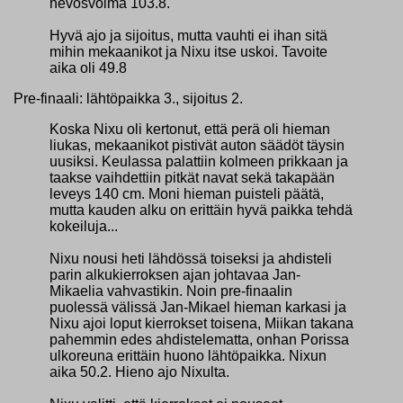
hevosvoima 103.8.
Hyvä ajo ja sijoitus, mutta vauhti ei ihan sitä
mihin mekaanikot ja Nixu itse uskoi. Tavoite
aika oli 49.8
Pre-finaali: lähtöpaikka 3., sijoitus 2.
Koska Nixu oli kertonut, että perä oli hieman
liukas, mekaanikot pistivät auton säädöt täysin
uusiksi. Keulassa palattiin kolmeen prikkaan ja
taakse vaihdettiin pitkät navat sekä takapään
leveys 140 cm. Moni hieman puisteli päätä,
mutta kauden alku on erittäin hyvä paikka tehdä
kokeiluja...
Nixu nousi heti lähdössä toiseksi ja ahdisteli
parin alkukierroksen ajan johtavaa Jan-
Mikaelia vahvastikin. Noin pre-finaalin
puolessä välissä Jan-Mikael hieman karkasi ja
Nixu ajoi loput kierrokset toisena, Miikan takana
pahemmin edes ahdistelematta, onhan Porissa
ulkoreuna erittäin huono lähtöpaikka. Nixun
aika 50.2. Hieno ajo Nixulta.