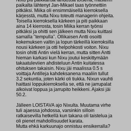
paikalta lähtenyt Jan-Mikael taas työnnettiin
pitkäksi. Miika oli ensimmäisellä kierroksella
kärjesstä, mutta Nixu toteutti managerin ohjeita.
Toisella kierroksella kärkeen ja piti paikkaan
aina 14 kierrosta, tosin Miika kerran työnsi
pitkäksi ja ohitti sen jälkeen mutta Nixu kuittasi
samalla "tempulla". Ollikaisen Antti osoitti
kokemuksen valtin ja lopun tärkeillä kierroksilla
nousi kärkeen ja otti helpohkosti voiton. Nixu
tosin ohitti Antin vielä kerran, mutta sitten Antti
hieman karkasi kun Nixu joutui keskittymään
takaatuleviien ahdisteluun Antin kuitatessa
ohituksen takaisin. Nixu jäi maalissa 0.5 s
voittaja Antilleja kahdeksanena maaliin tullut
3.2 sekuntia, joten kärki oli tiukka. Nixun vauhti
haittasi loppukierroksella se, että ne jarrupalat
alkoivat loppua ja jarrupito heikkeni. Ajaksi jäi
50.2.
Jälleen LOISTAVA ajo Nixulta. Muutama virhe
tuli ajaessa johdossa, varsinkin silloin
ratkaisevilla hetkellä kun takana oli taistelua ja
oli pienet mahdollisuudet karata.
Mutta ehkä karkuunajo onnistuu ensikerralla?