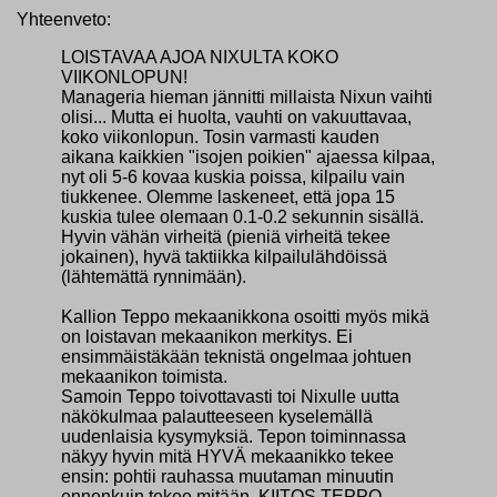
Yhteenveto:
LOISTAVAA AJOA NIXULTA KOKO
VIIKONLOPUN!
Manageria hieman jännitti millaista Nixun vaihti
olisi... Mutta ei huolta, vauhti on vakuuttavaa,
koko viikonlopun. Tosin varmasti kauden
aikana kaikkien "isojen poikien" ajaessa kilpaa,
nyt oli 5-6 kovaa kuskia poissa, kilpailu vain
tiukkenee. Olemme laskeneet, että jopa 15
kuskia tulee olemaan 0.1-0.2 sekunnin sisällä.
Hyvin vähän virheitä (pieniä virheitä tekee
jokainen), hyvä taktiikka kilpailulähdöissä
(lähtemättä rynnimään).
Kallion Teppo mekaanikkona osoitti myös mikä
on loistavan mekaanikon merkitys. Ei
ensimmäistäkään teknistä ongelmaa johtuen
mekaanikon toimista.
Samoin Teppo toivottavasti toi Nixulle uutta
näkökulmaa palautteeseen kyselemällä
uudenlaisia kysymyksiä. Tepon toiminnassa
näkyy hyvin mitä HYVÄ mekaanikko tekee
ensin: pohtii rauhassa muutaman minuutin
ennenkuin tekee mitään. KIITOS TEPPO.