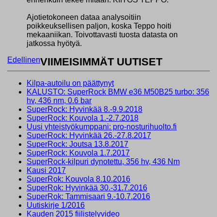
Ajotietokoneen dataa analysoitiin
poikkeuksellisen paljon, koska Teppo hoiti
mekaaniikan. Toivottavasti tuosta datasta on
jatkossa hyötyä.
Edellinen
VIIMEISIMMÄT UUTISET
Kilpa-autoilu on päättynyt
KALUSTO: SuperRock BMW e36 M50B25 turbo: 356
hv, 436 nm, 0.6 bar
SuperRock: Hyvinkää 8.-9.9.2018
SuperRock: Kouvola 1.-2.7.2018
Uusi yhteistyökumppani: pro-nosturihuolto.fi
SuperRock: Hyvinkää 26.-27.8.2017
SuperRock: Joutsa 13.8.2017
SuperRock: Kouvola 1.7.2017
SuperRock-kilpuri dynotettu, 356 hv, 436 Nm
Kausi 2017
SuperRok: Kouvola 8.10.2016
SuperRok: Hyvinkää 30.-31.7.2016
SuperRok: Tammisaari 9.-10.7.2016
Uutiskirje 1/2016
Kauden 2015 fiilistelyvideo