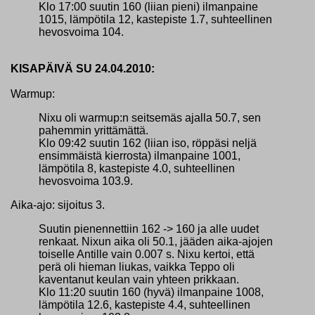
Klo 17:00 suutin 160 (liian pieni) ilmanpaine
1015, lämpötila 12, kastepiste 1.7, suhteellinen
hevosvoima 104.
KISAPÄIVÄ SU 24.04.2010:
Warmup:
Nixu oli warmup:n seitsemäs ajalla 50.7, sen
pahemmin yrittämättä.
Klo 09:42 suutin 162 (liian iso, röppäsi neljä
ensimmäistä kierrosta) ilmanpaine 1001,
lämpötila 8, kastepiste 4.0, suhteellinen
hevosvoima 103.9.
Aika-ajo: sijoitus 3.
Suutin pienennettiin 162 -> 160 ja alle uudet
renkaat. Nixun aika oli 50.1, jääden aika-ajojen
toiselle Antille vain 0.007 s. Nixu kertoi, että
perä oli hieman liukas, vaikka Teppo oli
kaventanut keulan vain yhteen prikkaan.
Klo 11:20 suutin 160 (hyvä) ilmanpaine 1008,
lämpötila 12.6, kastepiste 4.4, suhteellinen