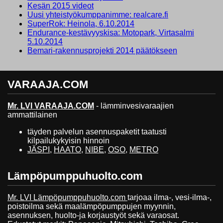
Kesän 2015 videot
Uusi yhteistyökumppanimme: realcare.fi
SuperRok: Heinola, 6.10.2014
Endurance-kestävyyskisa: Motopark, Virtasalmi
5.10.2014
Bemari-rakennusprojekti 2014 päätökseen
VARAAJA.COM
Mr. LVI VARAAJA.COM
- lämminvesivaraajien
ammattilainen
täyden palvelun asennuspaketit taatusti
kilpailukykyisin hinnoin
JÄSPI
,
HAATO
,
NIBE
,
OSO
,
METRO
Lämpöpumppuhuolto.com
Mr. LVI Lämpöpumppuhuolto.com
tarjoaa ilma-, vesi-ilma-,
poistoilma sekä maalämpöpumppujen myynnin,
asennuksen, huolto-ja korjaustyöt sekä varaosat.