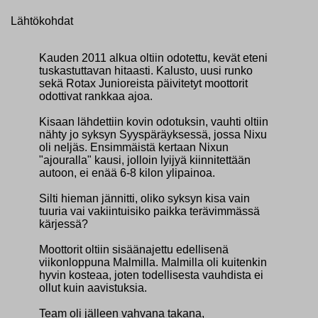
Lähtökohdat
Kauden 2011 alkua oltiin odotettu, kevät eteni
tuskastuttavan hitaasti. Kalusto, uusi runko
sekä Rotax Junioreista päivitetyt moottorit
odottivat rankkaa ajoa.
Kisaan lähdettiin kovin odotuksin, vauhti oltiin
nähty jo syksyn Syyspäräyksessä, jossa Nixu
oli neljäs. Ensimmäistä kertaan Nixun
"ajouralla" kausi, jolloin lyijyä kiinnitettään
autoon, ei enää 6-8 kilon ylipainoa.
Silti hieman jännitti, oliko syksyn kisa vain
tuuria vai vakiintuisiko paikka terävimmässä
kärjessä?
Moottorit oltiin sisäänajettu edellisenä
viikonloppuna Malmilla. Malmilla oli kuitenkin
hyvin kosteaa, joten todellisesta vauhdista ei
ollut kuin aavistuksia.
Team oli jälleen vahvana takana,