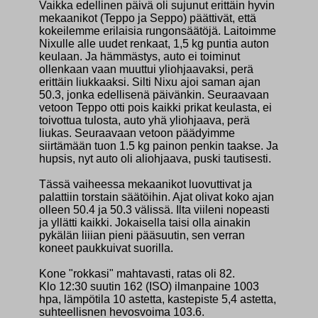
Vaikka edellinen päivä oli sujunut erittäin hyvin
mekaanikot (Teppo ja Seppo) päättivät, että
kokeilemme erilaisia rungonsäätöjä. Laitoimme
Nixulle alle uudet renkaat, 1,5 kg puntia auton
keulaan. Ja hämmästys, auto ei toiminut
ollenkaan vaan muuttui yliohjaavaksi, perä
erittäin liukkaaksi. Silti Nixu ajoi saman ajan
50.3, jonka edellisenä päivänkin. Seuraavaan
vetoon Teppo otti pois kaikki prikat keulasta, ei
toivottua tulosta, auto yhä yliohjaava, perä
liukas. Seuraavaan vetoon päädyimme
siirtämään tuon 1.5 kg painon penkin taakse. Ja
hupsis, nyt auto oli aliohjaava, puski tautisesti.
Tässä vaiheessa mekaanikot luovuttivat ja
palattiin torstain säätöihin. Ajat olivat koko ajan
olleen 50.4 ja 50.3 välissä. Ilta viileni nopeasti
ja yllätti kaikki. Jokaisella taisi olla ainakin
pykälän liiian pieni pääsuutin, sen verran
koneet paukkuivat suorilla.
Kone "rokkasi" mahtavasti, ratas oli 82.
Klo 12:30 suutin 162 (ISO) ilmanpaine 1003
hpa, lämpötila 10 astetta, kastepiste 5,4 astetta,
suhteellisnen hevosvoima 103.6.