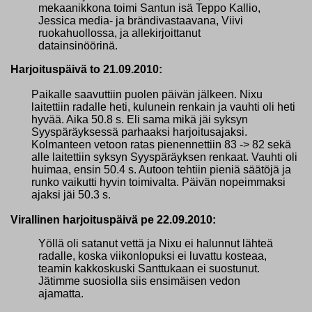
mekaanikkona toimi Santun isä Teppo Kallio,
Jessica media- ja brändivastaavana, Viivi
ruokahuollossa, ja allekirjoittanut
datainsinöörinä.
Harjoituspäivä to 21.09.2010:
Paikalle saavuttiin puolen päivän jälkeen. Nixu
laitettiin radalle heti, kulunein renkain ja vauhti oli heti
hyvää. Aika 50.8 s. Eli sama mikä jäi syksyn
Syyspäräyksessä parhaaksi harjoitusajaksi.
Kolmanteen vetoon ratas pienennettiin 83 -> 82 sekä
alle laitettiin syksyn Syyspäräyksen renkaat. Vauhti oli
huimaa, ensin 50.4 s. Autoon tehtiin pieniä säätöjä ja
runko vaikutti hyvin toimivalta. Päivän nopeimmaksi
ajaksi jäi 50.3 s.
Virallinen harjoituspäivä pe 22.09.2010:
Yöllä oli satanut vettä ja Nixu ei halunnut lähteä
radalle, koska viikonlopuksi ei luvattu kosteaa,
teamin kakkoskuski Santtukaan ei suostunut.
Jätimme suosiolla siis ensimäisen vedon
ajamatta.