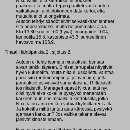
Nixu valitti, että kierrokset ei nouseet
pääsuoralla, mutta Teppo päätteli vastatuulen
vaikuttavan, ajotietokoneen data kertoi, että
muualla ei ollut ongelmaa.
Autoon tehdyt säädöt eivät selvästikään tehneet
sitä nopeammaksi, mutta helpommaksi ajaa.
Klo 13:30 suutin 160 (hyvä) ilmanpaine 1004,
lämpötila 15.8, kastepiste 43.3, suhteellinen
hevosvoima 103.9.
Finaali: lähtöpaikka 2., sijoitus 2.
Autoon ei tehty isompia muutoksia, bensaa
aivan tankki täyteen. Siniset jarrupalat näyttivät
hyvin kuluneilta, mutta niitä ei uskallettu vaihtaa
punaisiin (pehmeämpiin ja pitävimpiin), jotta
jarrutukset pysyisivät samanlaisina. Riittäisivät,
jos riitäisivät. Manageri opasti Nixua, että nyt
olisi hyvä aika kokeilla pystyykö menemään
kärkeen alun ensimmäisillä kierroksilla, jotka
Nixulla on aina erittäin vahvat kylmillä renkailla.
Ja kokeilla miltä tuntuu ajaa kärjessä, pystyykö
ajamaan karkuun? Jos vaikka takana olevat
jäisivät kinastelemaan.
Nixu piti paikkansa lähdössä toisena, masterin