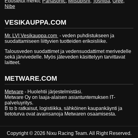
Edustetut merkit:
Panasonic
,
Mitsubishi
,
Toshiba
,
Gree
,
Nibe
VESIKAUPPA.COM
Mr. LVI Vesikauppa.com
- veden puhdistukseen ja
suodattamiseen liittyvien tuotteiden erikoisliike.
Talousveden suodattimet ja vedensuodattimet merivedelle
sekä järvivedelle. Myös jäteveden käsittelyyn tarvittavat
laitteet.
METWARE.COM
Metware
- Huolehtii järjestelmistäsi.
Metware Oy on laaja-alaisen asiantuntemuksen IT-
palveluyritys.
B to b ratkaisut, logistiikka, sähköinen kaupankäynti ja
tietoturva ovat avainsanoja Metwaren osaamisesta.
Copyright © 2026 Nixu Racing Team. All Right Reserved.