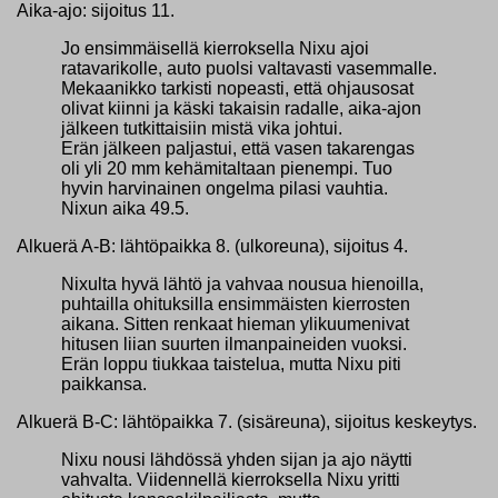
Aika-ajo: sijoitus 11.
Jo ensimmäisellä kierroksella Nixu ajoi
ratavarikolle, auto puolsi valtavasti vasemmalle.
Mekaanikko tarkisti nopeasti, että ohjausosat
olivat kiinni ja käski takaisin radalle, aika-ajon
jälkeen tutkittaisiin mistä vika johtui.
Erän jälkeen paljastui, että vasen takarengas
oli yli 20 mm kehämitaltaan pienempi. Tuo
hyvin harvinainen ongelma pilasi vauhtia.
Nixun aika 49.5.
Alkuerä A-B: lähtöpaikka 8. (ulkoreuna), sijoitus 4.
Nixulta hyvä lähtö ja vahvaa nousua hienoilla,
puhtailla ohituksilla ensimmäisten kierrosten
aikana. Sitten renkaat hieman ylikuumenivat
hitusen liian suurten ilmanpaineiden vuoksi.
Erän loppu tiukkaa taistelua, mutta Nixu piti
paikkansa.
Alkuerä B-C: lähtöpaikka 7. (sisäreuna), sijoitus keskeytys.
Nixu nousi lähdössä yhden sijan ja ajo näytti
vahvalta. Viidennellä kierroksella Nixu yritti