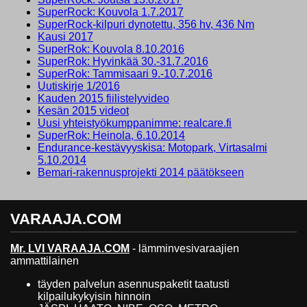
SuperRock: Kouvola 1.7.2017
SuperRock-kilpuri dynotettu, 356 hv, 436 Nm
Kausi 2017
SuperRok: Kouvola 8.10.2016
SuperRok: Hyvinkää 30.-31.7.2016
SuperRok: Tammisaari 9.-10.7.2016
Uutiskirje 1/2016
Kauden 2015 fiilistelyvideo
Kesän 2015 videot
Uusi yhteistyökumppanimme: realcare.fi
SuperRok: Heinola, 6.10.2014
Endurance-kestävyyskisa: Motopark, Virtasalmi
5.10.2014
Bemari-rakennusprojekti 2014 päätökseen
VARAAJA.COM
Mr. LVI VARAAJA.COM
- lämminvesivaraajien
ammattilainen
täyden palvelun asennuspaketit taatusti
kilpailukykyisin hinnoin