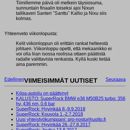
Tiimillemme päivä oli melkein täysiosuma,
sunnuntain finaalin toiseksi ajoi Nixun
tallikaveri Santeri "Santtu" Kallio ja Nixu siis
kolmas.
Yhteenveto viikonlopusta:
Kelit viikonloppun oli erittäin rankat helteestä
johtuen. Viikonloppu opetti, että mekaanikko ei
voi olla liian isossa roolissa ottaen päätöstä
radalle valittavista renkaista. Kyllä kuski tietää
aina paremmin.
Edellinen
VIIMEISIMMÄT UUTISET
Seuraava
Kilpa-autoilu on päättynyt
KALUSTO: SuperRock BMW e36 M50B25 turbo: 356
hv, 436 nm, 0.6 bar
SuperRock: Hyvinkää 8.-9.9.2018
SuperRock: Kouvola 1.-2.7.2018
Uusi yhteistyökumppani: pro-nosturihuolto.fi
SuperRock: Hyvinkää 26.-27.8.2017
SuperRock: Joutsa 13.8.2017