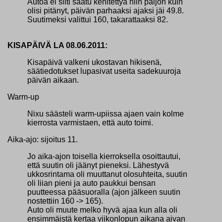
Autoa ei silti saatu kehitettyä niin paljon kuin
olisi pitänyt, päivän parhaaksi ajaksi jäi 49.8.
Suutimeksi valittui 160, takarattaaksi 82.
KISAPÄIVÄ LA 08.06.2011:
Kisapäivä valkeni ukostavan hikisenä,
säätiedotukset lupasivat useita sadekuuroja
päivän aikaan.
Warm-up
Nixu säästeli warm-upiissa ajaen vain kolme
kierrosta varmistaen, että auto toimi.
Aika-ajo: sijoitus 11.
Jo aika-ajon toisella kierroksella osoittautui,
että suutin oli jäänyt pieneksi. Lähestyvä
ukkosrintama oli muuttanut olosuhteita, suutin
oli liian pieni ja auto paukkui bensan
puutteessa pääsuoralla (ajon jälkeen suutin
nostettiin 160 -> 165).
Auto oli muute melko hyvä ajaa kun alla oli
ensimmäistä kertaa viikonlopun aikana aivan