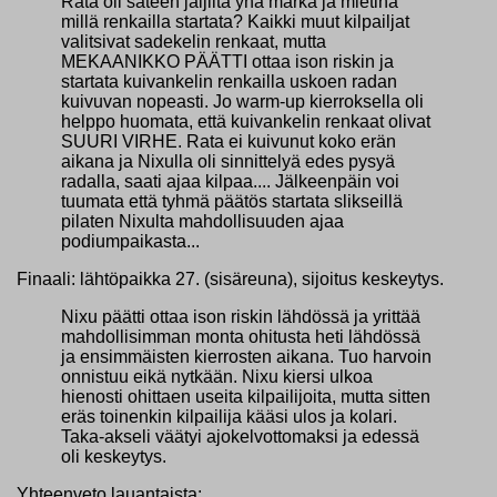
Rata oli sateen jäljiltä yhä märkä ja mietinä
millä renkailla startata? Kaikki muut kilpailjat
valitsivat sadekelin renkaat, mutta
MEKAANIKKO PÄÄTTI ottaa ison riskin ja
startata kuivankelin renkailla uskoen radan
kuivuvan nopeasti. Jo warm-up kierroksella oli
helppo huomata, että kuivankelin renkaat olivat
SUURI VIRHE. Rata ei kuivunut koko erän
aikana ja Nixulla oli sinnittelyä edes pysyä
radalla, saati ajaa kilpaa.... Jälkeenpäin voi
tuumata että tyhmä päätös startata slikseillä
pilaten Nixulta mahdollisuuden ajaa
podiumpaikasta...
Finaali: lähtöpaikka 27. (sisäreuna), sijoitus keskeytys.
Nixu päätti ottaa ison riskin lähdössä ja yrittää
mahdollisimman monta ohitusta heti lähdössä
ja ensimmäisten kierrosten aikana. Tuo harvoin
onnistuu eikä nytkään. Nixu kiersi ulkoa
hienosti ohittaen useita kilpailijoita, mutta sitten
eräs toinenkin kilpailija kääsi ulos ja kolari.
Taka-akseli väätyi ajokelvottomaksi ja edessä
oli keskeytys.
Yhteenveto lauantaista: