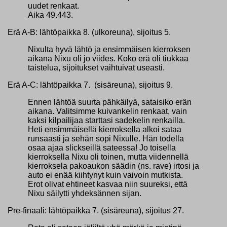
uudet renkaat.
Aika 49.443.
Erä A-B: lähtöpaikka 8. (ulkoreuna), sijoitus 5.
Nixulta hyvä lähtö ja ensimmäisen kierroksen
aikana Nixu oli jo viides. Koko erä oli tiukkaa
taistelua, sijoitukset vaihtuivat useasti.
Erä A-C: lähtöpaikka 7. (sisäreuna), sijoitus 9.
Ennen lähtöä suurta pähkäilyä, sataisiko erän
aikana. Valitsimme kuivankelin renkaat, vain
kaksi kilpailijaa starttasi sadekelin renkailla.
Heti ensimmäisellä kierroksella alkoi sataa
runsaasti ja sehän sopi Nixulle. Hän todella
osaa ajaa slickseillä sateessa! Jo toisella
kierroksella Nixu oli toinen, mutta viidennellä
kierroksela pakoaukon säädin (ns. rave) irtosi ja
auto ei enää kiihtynyt kuin vaivoin mutkista.
Erot olivat ehtineet kasvaa niin suureksi, että
Nixu säilytti yhdeksännen sijan.
Pre-finaali: lähtöpaikka 7. (sisäreuna), sijoitus 27.