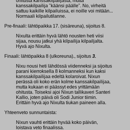
ohitusta kanssakilpailjasta, mutta
kanssakilpailija "käänsi päälle". No, virheitä
sattuu kaikille kilpailuissa, ei noille voi mitään...
Normaali kilpailutilanne.
Pre-finaali: lähtöpaikka 17. (sisäreuna), sijoitus 8.
Nixulta erittäin hyvä lähtö nousten heti viisi
sijaa, nousu jatkui yhä kilpailija kilpailjalta.
Hyvä ajo Nixulta.
Finaali: lähtöpaikka 8 (ulkoreuna)., sijoitus
3.
Nixu nousi heti lähdössä viidenneksi ja sijoitus
parani kierroksella 8 kolmanneksi kun kaksi
kanssakilpailijaa edeltä kolaroivat. Nixun
perässä oli koko erän kolme kanssakilpailijaa,
mutta kukaan ei päässyt edes yrittämään
ohitusta. Toiseksi ajoi Nixun tallikaveri Santeri
Kallio, joten päivä oli Sodi Junior tiimin.
Erittäin hyvä ajo Nixulta tiukan paineen alla.
Yhteenveto sunnuntaista:
Nixun vauhti erittäin hyvää koko päivän,
loistava veto finaalissa.