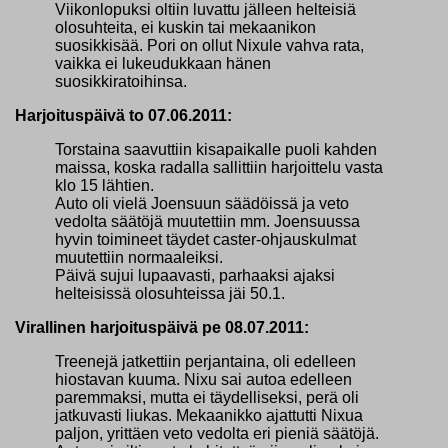
Viikonlopuksi oltiin luvattu jälleen helteisiä
olosuhteita, ei kuskin tai mekaanikon
suosikkisää. Pori on ollut Nixule vahva rata,
vaikka ei lukeudukkaan hänen
suosikkiratoihinsa.
Harjoituspäivä to 07.06.2011:
Torstaina saavuttiin kisapaikalle puoli kahden
maissa, koska radalla sallittiin harjoittelu vasta
klo 15 lähtien.
Auto oli vielä Joensuun säädöissä ja veto
vedolta säätöjä muutettiin mm. Joensuussa
hyvin toimineet täydet caster-ohjauskulmat
muutettiin normaaleiksi.
Päivä sujui lupaavasti, parhaaksi ajaksi
helteisissä olosuhteissa jäi 50.1.
Virallinen harjoituspäivä pe 08.07.2011:
Treenejä jatkettiin perjantaina, oli edelleen
hiostavan kuuma. Nixu sai autoa edelleen
paremmaksi, mutta ei täydelliseksi, perä oli
jatkuvasti liukas. Mekaanikko ajattutti Nixua
paljon, yrittäen veto vedolta eri pieniä säätöjä.