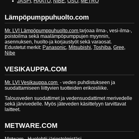
JÄSPI
,
HAATO
,
NIBE
,
OSO
,
METRO
Lämpöpumppuhuolto.com
Mr. LVI Lämpöpumppuhuolto.com
tarjoaa ilma-, vesi-ilma-,
poistoilma sekä maalämpöpumppujen myynnin,
asennuksen, huolto-ja korjaustyöt sekä varaosat.
Edustetut merkit:
Panasonic
,
Mitsubishi
,
Toshiba
,
Gree
,
Nibe
VESIKAUPPA.COM
Mr. LVI Vesikauppa.com
- veden puhdistukseen ja
suodattamiseen liittyvien tuotteiden erikoisliike.
Talousveden suodattimet ja vedensuodattimet merivedelle
sekä järvivedelle. Myös jäteveden käsittelyyn tarvittavat
laitteet.
METWARE.COM
Metware
- Huolehtii järjestelmistäsi.