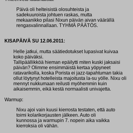
Päivä oli helteisistä olosuhteista ja
sadekuuroista johtuen raskas, mutta
mekaanikko pilasi Nixun päivän aivan väärällä
rengasvalinnallaan. TYHMÄ PÄÄTÖS.
KISAPÄIVÄ SU 12.06.2011:
Helle jatkui, mutta säätiedotukset lupasivat kuivaa
koko päiväksi.
Tallipäällikköä hieman epäilytti miten kuski jaksaisi
päivän? Olimme ensimmäistä kertaa yöpyneet
ratavarikolla, koska Porista ei jazz-tapahtuman takia
ollut löytynyt hotelleista majoitusta la-su yölle. Nixu oli
mennyt nukkumaan reilusti myöhemmin kuin
aikaisemmin, eikä kestä normaalisti univajetta.
Warmup:
Nixu ajoi vain kuusi kierrosta testaten, että auto
toimi kolarikorjausten jälkeen. Auto oli
kunnossa ja warmupin 7. nopein aika vaikka
kierroksia oli vähän.