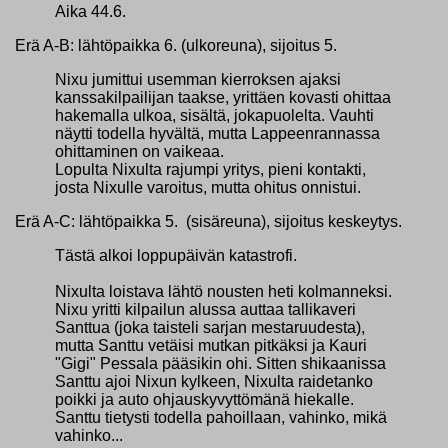
Aika 44.6.
Erä A-B: lähtöpaikka 6. (ulkoreuna), sijoitus 5.
Nixu jumittui usemman kierroksen ajaksi
kanssakilpailijan taakse, yrittäen kovasti ohittaa
hakemalla ulkoa, sisältä, jokapuolelta. Vauhti
näytti todella hyvältä, mutta Lappeenrannassa
ohittaminen on vaikeaa.
Lopulta Nixulta rajumpi yritys, pieni kontakti,
josta Nixulle varoitus, mutta ohitus onnistui.
Erä A-C: lähtöpaikka 5. (sisäreuna), sijoitus keskeytys.
Tästä alkoi loppupäivän katastrofi.
Nixulta loistava lähtö nousten heti kolmanneksi.
Nixu yritti kilpailun alussa auttaa tallikaveri
Santtua (joka taisteli sarjan mestaruudesta),
mutta Santtu vetäisi mutkan pitkäksi ja Kauri
"Gigi" Pessala pääsikin ohi. Sitten shikaanissa
Santtu ajoi Nixun kylkeen, Nixulta raidetanko
poikki ja auto ohjauskyvyttömänä hiekalle.
Santtu tietysti todella pahoillaan, vahinko, mikä
vahinko...