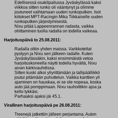
Edellisessä osakilpailussa Jyväskylässä kaksi
viikkoa sitten runko oli vääntynyt ja olimme
joutuneet vaihtamaan uuden runkoputken. Isot
kiitokset MPT-Racingin Mika Tiikkaiselle uuden
runkoputken järjestymisestä.
Nixu pitää Lappeenrannan radasta, vaikka
ohittaminen tuolla radalla on todella vaikeaa.
Harjoituspäivä to 25.08.2011:
Radalla oltiin yhden maissa. Varikkoteltat
pystyyn ja Nixu sen jälkeen radalle. Kuten
Jyväskylässäkin, kaksi ensimmäistä vetoa
harjoituskoneella näytti todella hyvältä, Nixu
aivan kärkivauhdissa.
Sitten kuski alkoi yliyrittämään ja tallipäällikkö
joutui pitämään puhuttelun. Vaikka kanttien yli
ajaminen on hauskaa, ei se ole nopeaa, koska
auto jää pomppimaan. Nixu rauhoittikin ajoa ja
kello tykkäsi.
Parhaaksi ajaksi jäi 45.1.
Virallinen harjoituspäivä pe 26.08.2011:
Treenejä jatkettiin jälleen perjantaina. Auton