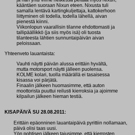
kääntäen suoraan Nixun eteen. Nixusta tuli
samalla lentävä kartingkuljettaja, kattokerhoon
liittyminen oli todella, todella lähellä, aivan
pienestä kiinni.
Viikonlopun vaarallisin tilanne ehdottomasti ja
tallipäällikkö (ja siis myös isä) oli tuosta
tilanteesta lähtien sunnuntaipäivän aivan
peloissaan.
Yhteenveto lauantaista:
Vauhti näytti päivän alussa erittäin hyvältä,
mutta motorsport näytti jälleen puolensa.
KOLME kolari, tuolla määrällä ei tasaisessa
kisassa voi pärjätä.
Finaalin jälkeen huomasimme, että auton
moottorista puuttui reilusti kierroksia ja ajoimme
kilpailun jälkeen hieman testiä.
KISAPÄIVÄ SU 28.08.2011:
Erittäin epäonninen lauantaipäivä pyrittiin nollamaan,
päivä olisi taas uusi.
Yön pohtisen jälkeen tajusimme, että kierrosten