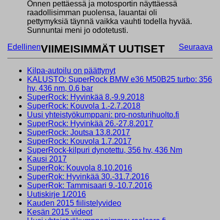
Onnen pettäessä ja motosportin näyttäessä
raadollisimman puolensa, lauantai oli
pettymyksiä täynnä vaikka vauhti todella hyvää.
Sunnuntai meni jo odotetusti.
Edellinen
VIIMEISIMMÄT UUTISET
Seuraava
Kilpa-autoilu on päättynyt
KALUSTO: SuperRock BMW e36 M50B25 turbo: 356
hv, 436 nm, 0.6 bar
SuperRock: Hyvinkää 8.-9.9.2018
SuperRock: Kouvola 1.-2.7.2018
Uusi yhteistyökumppani: pro-nosturihuolto.fi
SuperRock: Hyvinkää 26.-27.8.2017
SuperRock: Joutsa 13.8.2017
SuperRock: Kouvola 1.7.2017
SuperRock-kilpuri dynotettu, 356 hv, 436 Nm
Kausi 2017
SuperRok: Kouvola 8.10.2016
SuperRok: Hyvinkää 30.-31.7.2016
SuperRok: Tammisaari 9.-10.7.2016
Uutiskirje 1/2016
Kauden 2015 fiilistelyvideo
Kesän 2015 videot