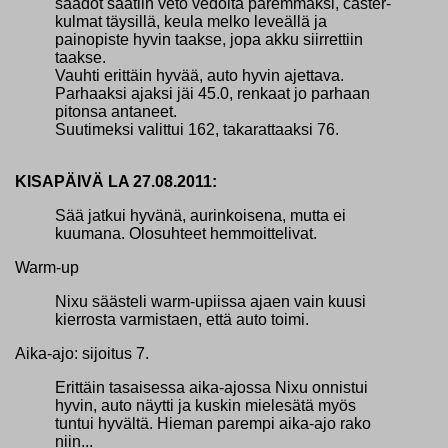
säädöt saatiin veto vedolta paremmaksi, caster-
kulmat täysillä, keula melko leveällä ja
painopiste hyvin taakse, jopa akku siirrettiin
taakse.
Vauhti erittäin hyvää, auto hyvin ajettava.
Parhaaksi ajaksi jäi 45.0, renkaat jo parhaan
pitonsa antaneet.
Suutimeksi valittui 162, takarattaaksi 76.
KISAPÄIVÄ LA 27.08.2011:
Sää jatkui hyvänä, aurinkoisena, mutta ei
kuumana. Olosuhteet hemmoittelivat.
Warm-up
Nixu säästeli warm-upiissa ajaen vain kuusi
kierrosta varmistaen, että auto toimi.
Aika-ajo: sijoitus 7.
Erittäin tasaisessa aika-ajossa Nixu onnistui
hyvin, auto näytti ja kuskin mielesätä myös
tuntui hyvältä. Hieman parempi aika-ajo rako
niin...