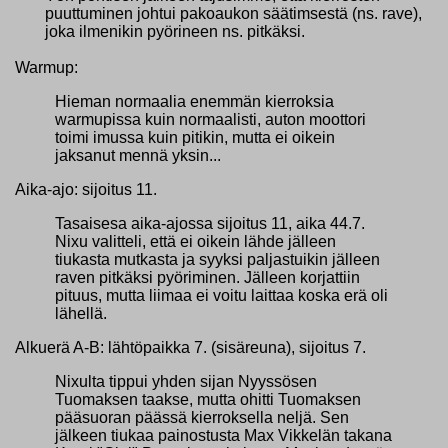
puuttuminen johtui pakoaukon säätimsestä (ns. rave),
joka ilmenikin pyörineen ns. pitkäksi.
Warmup:
Hieman normaalia enemmän kierroksia
warmupissa kuin normaalisti, auton moottori
toimi imussa kuin pitikin, mutta ei oikein
jaksanut mennä yksin...
Aika-ajo: sijoitus 11.
Tasaisesa aika-ajossa sijoitus 11, aika 44.7.
Nixu valitteli, että ei oikein lähde jälleen
tiukasta mutkasta ja syyksi paljastuikin jälleen
raven pitkäksi pyöriminen. Jälleen korjattiin
pituus, mutta liimaa ei voitu laittaa koska erä oli
lähellä.
Alkuerä A-B: lähtöpaikka 7. (sisäreuna), sijoitus 7.
Nixulta tippui yhden sijan Nyyssösen
Tuomaksen taakse, mutta ohitti Tuomaksen
pääsuoran päässä kierroksella neljä. Sen
jälkeen tiukaa painostusta Max Vikkelän takana