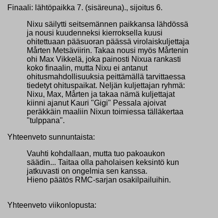
Finaali: lähtöpaikka 7. (sisäreuna)., sijoitus 6.
Nixu säilytti seitsemännen paikkansa lähdössä
ja nousi kuudenneksi kierroksella kuusi
ohitettuaan pääsuoran päässä virolaiskuljettaja
Mårten Metsäviirin. Takaa nousi myös Mårtenin
ohi Max Vikkelä, joka painosti Nixua rankasti
koko finaalin, mutta Nixu ei antanut
ohitusmahdollisuuksia peittämällä tarvittaessa
tiedetyt ohituspaikat. Neljän kuljettajan ryhmä:
Nixu, Max, Mårten ja takaa nämä kuljettajat
kiinni ajanut Kauri "Gigi" Pessala ajoivat
peräkkäin maaliin Nixun toimiessa tälläkertaa
"tulppana".
Yhteenveto sunnuntaista:
Vauhti kohdallaan, mutta tuo pakoaukon
säädin... Taitaa olla paholaisen keksintö kun
jatkuvasti on ongelmia sen kanssa.
Hieno päätös RMC-sarjan osakilpailuihin.
Yhteenveto viikonlopusta: