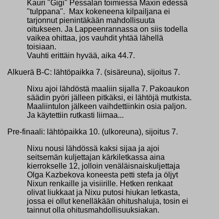
Kauri "Gigi" Pessalan toimiessa Maxin edessä
"tulppana". Max kokeneena kilpailjana ei
tarjonnut pienintäkään mahdollisuuta
oitukseen. Ja Lappeenrannassa on siis todella
vaikea ohittaa, jos vauhdit yhtää lähellä
toisiaan.
Vauhti erittäin hyvää, aika 44.7.
Alkuerä B-C: lähtöpaikka 7. (sisäreuna), sijoitus 7.
Nixu ajoi lähdöstä maaliin sijalla 7. Pakoaukon
säädin pyöri jälleen pitkäksi, ei lähtöjä mutkista.
Maaliintulon jälkeen vaihdettiinkin osia paljon.
Ja käytettiin rutkasti liimaa...
Pre-finaali: lähtöpaikka 10. (ulkoreuna), sijoitus 7.
Nixu nousi lähdössä kaksi sijaa ja ajoi
seitsemän kuljettajan kärkiletkassa aina
kierrokselle 12, jolloin venäläisnaiskuljettaja
Olga Kazbekova koneesta petti stefa ja öljyt
Nixun renkaille ja visiirille. Hetken renkaat
olivat liukkaat ja Nixu putosi hiukan letkasta,
jossa ei ollut kenelläkään ohitushaluja, tosin ei
tainnut olla ohitusmahdollisuuksiakan.