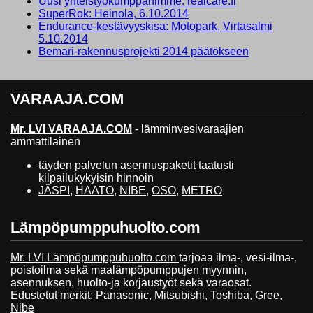
Uusi yhteistyökumppanimme: realcare.fi
SuperRok: Heinola, 6.10.2014
Endurance-kestävyyskisa: Motopark, Virtasalmi
5.10.2014
Bemari-rakennusprojekti 2014 päätökseen
VARAAJA.COM
Mr. LVI VARAAJA.COM
- lämminvesivaraajien
ammattilainen
täyden palvelun asennuspaketit taatusti
kilpailukykyisin hinnoin
JÄSPI
,
HAATO
,
NIBE
,
OSO
,
METRO
Lämpöpumppuhuolto.com
Mr. LVI Lämpöpumppuhuolto.com
tarjoaa ilma-, vesi-ilma-,
poistoilma sekä maalämpöpumppujen myynnin,
asennuksen, huolto-ja korjaustyöt sekä varaosat.
Edustetut merkit:
Panasonic
,
Mitsubishi
,
Toshiba
,
Gree
,
Nibe