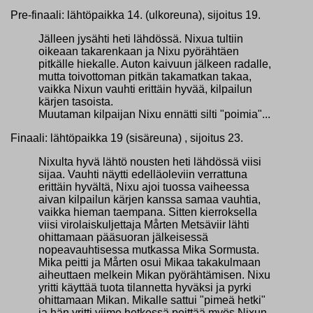
Pre-finaali: lähtöpaikka 14. (ulkoreuna), sijoitus 19.
Jälleen jysähti heti lähdössä. Nixua tultiin
oikeaan takarenkaan ja Nixu pyörähtäen
pitkälle hiekalle. Auton kaivuun jälkeen radalle,
mutta toivottoman pitkän takamatkan takaa,
vaikka Nixun vauhti erittäin hyvää, kilpailun
kärjen tasoista.
Muutaman kilpaijan Nixu ennätti silti "poimia"...
Finaali: lähtöpaikka 19 (sisäreuna) , sijoitus 23.
Nixulta hyvä lähtö nousten heti lähdössä viisi
sijaa. Vauhti näytti edelläoleviin verrattuna
erittäin hyvältä, Nixu ajoi tuossa vaiheessa
aivan kilpailun kärjen kanssa samaa vauhtia,
vaikka hieman taempana. Sitten kierroksella
viisi virolaiskuljettaja Mårten Metsäviir lähti
ohittamaan pääsuoran jälkeisessä
nopeavauhtisessa mutkassa Mika Sormusta.
Mika peitti ja Mårten osui Mikaa takakulmaan
aiheuttaen melkein Mikan pyörähtämisen. Nixu
yritti käyttää tuota tilannetta hyväksi ja pyrki
ohittamaan Mikan. Mikalle sattui "pimeä hetki"
ja hän yritti viime hetkessä peittää myös Nixun,