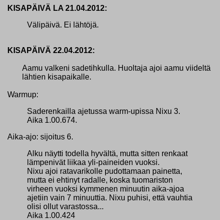
KISAPÄIVÄ LA 21.04.2012:
Välipäivä. Ei lähtöjä.
KISAPÄIVÄ 22.04.2012:
Aamu valkeni sadetihkulla. Huoltaja ajoi aamu viideltä
lähtien kisapaikalle.
Warmup:
Saderenkailla ajetussa warm-upissa Nixu 3.
Aika 1.00.674.
Aika-ajo: sijoitus 6.
Alku näytti todella hyvältä, mutta sitten renkaat
lämpenivät liikaa yli-paineiden vuoksi.
Nixu ajoi ratavarikolle pudottamaan painetta,
mutta ei ehtinyt radalle, koska tuomariston
virheen vuoksi kymmenen minuutin aika-ajoa
ajetiin vain 7 minuuttia. Nixu puhisi, että vauhtia
olisi ollut varastossa...
Aika 1.00.424