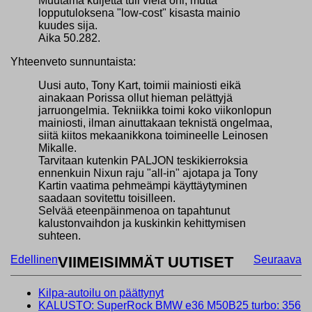
Muutama kuljetta tuli vielä ohi, mutta
lopputuloksena "low-cost" kisasta mainio
kuudes sija.
Aika 50.282.
Yhteenveto sunnuntaista:
Uusi auto, Tony Kart, toimii mainiosti eikä
ainakaan Porissa ollut hieman pelättyjä
jarruongelmia. Tekniikka toimi koko viikonlopun
mainiosti, ilman ainuttakaan teknistä ongelmaa,
siitä kiitos mekaanikkona toimineelle Leinosen
Mikalle.
Tarvitaan kutenkin PALJON teskikierroksia
ennenkuin Nixun raju "all-in" ajotapa ja Tony
Kartin vaatima pehmeämpi käyttäytyminen
saadaan sovitettu toisilleen.
Selvää eteenpäinmenoa on tapahtunut
kalustonvaihdon ja kuskinkin kehittymisen
suhteen.
Edellinen
VIIMEISIMMÄT UUTISET
Seuraava
Kilpa-autoilu on päättynyt
KALUSTO: SuperRock BMW e36 M50B25 turbo: 356