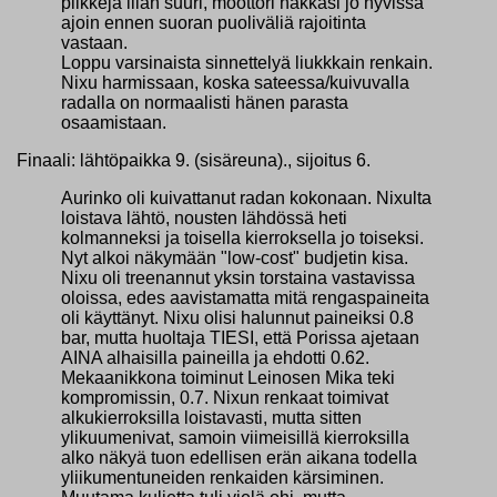
piikkejä liian suuri, moottori hakkasi jo hyvissä
ajoin ennen suoran puoliväliä rajoitinta
vastaan.
Loppu varsinaista sinnettelyä liukkkain renkain.
Nixu harmissaan, koska sateessa/kuivuvalla
radalla on normaalisti hänen parasta
osaamistaan.
Finaali: lähtöpaikka 9. (sisäreuna)., sijoitus 6.
Aurinko oli kuivattanut radan kokonaan. Nixulta
loistava lähtö, nousten lähdössä heti
kolmanneksi ja toisella kierroksella jo toiseksi.
Nyt alkoi näkymään "low-cost" budjetin kisa.
Nixu oli treenannut yksin torstaina vastavissa
oloissa, edes aavistamatta mitä rengaspaineita
oli käyttänyt. Nixu olisi halunnut paineiksi 0.8
bar, mutta huoltaja TIESI, että Porissa ajetaan
AINA alhaisilla paineilla ja ehdotti 0.62.
Mekaanikkona toiminut Leinosen Mika teki
kompromissin, 0.7. Nixun renkaat toimivat
alkukierroksilla loistavasti, mutta sitten
ylikuumenivat, samoin viimeisillä kierroksilla
alko näkyä tuon edellisen erän aikana todella
yliikumentuneiden renkaiden kärsiminen.