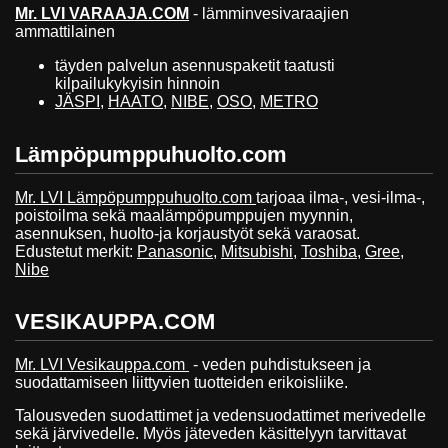
Mr. LVI VARAAJA.COM
- lämminvesivaraajien
ammattilainen
täyden palvelun asennuspaketit taatusti
kilpailukykyisin hinnoin
JÄSPI
,
HAATO
,
NIBE
,
OSO
,
METRO
Lämpöpumppuhuolto.com
Mr. LVI Lämpöpumppuhuolto.com
tarjoaa ilma-, vesi-ilma-,
poistoilma sekä maalämpöpumppujen myynnin,
asennuksen, huolto-ja korjaustyöt sekä varaosat.
Edustetut merkit:
Panasonic
,
Mitsubishi
,
Toshiba
,
Gree
,
Nibe
VESIKAUPPA.COM
Mr. LVI Vesikauppa.com
- veden puhdistukseen ja
suodattamiseen liittyvien tuotteiden erikoisliike.
Talousveden suodattimet ja vedensuodattimet merivedelle
sekä järvivedelle. Myös jäteveden käsittelyyn tarvittavat