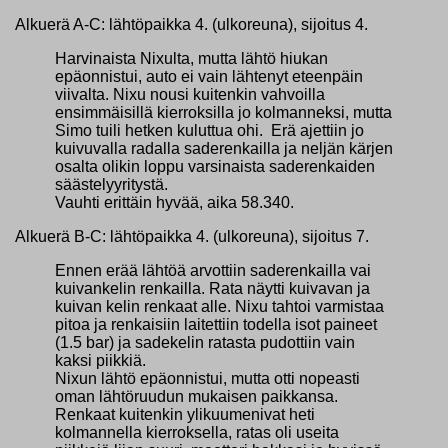
Alkuerä A-C: lähtöpaikka 4. (ulkoreuna), sijoitus 4.
Harvinaista Nixulta, mutta lähtö hiukan
epäonnistui, auto ei vain lähtenyt eteenpäin
viivalta. Nixu nousi kuitenkin vahvoilla
ensimmäisillä kierroksilla jo kolmanneksi, mutta
Simo tuili hetken kuluttua ohi. Erä ajettiin jo
kuivuvalla radalla saderenkailla ja neljän kärjen
osalta olikin loppu varsinaista saderenkaiden
säästelyyritystä.
Vauhti erittäin hyvää, aika 58.340.
Alkuerä B-C: lähtöpaikka 4. (ulkoreuna), sijoitus 7.
Ennen erää lähtöä arvottiin saderenkailla vai
kuivankelin renkailla. Rata näytti kuivavan ja
kuivan kelin renkaat alle. Nixu tahtoi varmistaa
pitoa ja renkaisiin laitettiin todella isot paineet
(1.5 bar) ja sadekelin ratasta pudottiin vain
kaksi piikkiä.
Nixun lähtö epäonnistui, mutta otti nopeasti
oman lähtöruudun mukaisen paikkansa.
Renkaat kuitenkin ylikuumenivat heti
kolmannella kierroksella, ratas oli useita