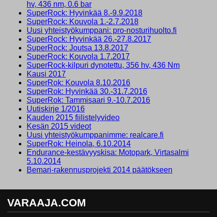
hv, 436 nm, 0.6 bar
SuperRock: Hyvinkää 8.-9.9.2018
SuperRock: Kouvola 1.-2.7.2018
Uusi yhteistyökumppani: pro-nosturihuolto.fi
SuperRock: Hyvinkää 26.-27.8.2017
SuperRock: Joutsa 13.8.2017
SuperRock: Kouvola 1.7.2017
SuperRock-kilpuri dynotettu, 356 hv, 436 Nm
Kausi 2017
SuperRok: Kouvola 8.10.2016
SuperRok: Hyvinkää 30.-31.7.2016
SuperRok: Tammisaari 9.-10.7.2016
Uutiskirje 1/2016
Kauden 2015 fiilistelyvideo
Kesän 2015 videot
Uusi yhteistyökumppanimme: realcare.fi
SuperRok: Heinola, 6.10.2014
Endurance-kestävyyskisa: Motopark, Virtasalmi
5.10.2014
Bemari-rakennusprojekti 2014 päätökseen
VARAAJA.COM