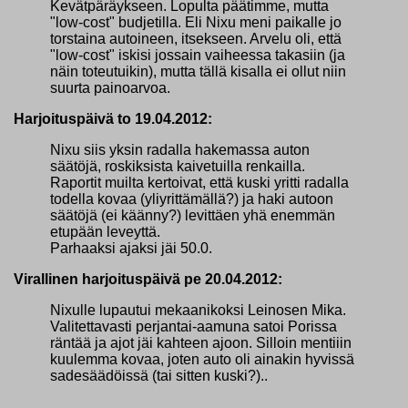
Kevätpäräykseen. Lopulta päätimme, mutta
"low-cost" budjetilla. Eli Nixu meni paikalle jo
torstaina autoineen, itsekseen. Arvelu oli, että
"low-cost" iskisi jossain vaiheessa takasiin (ja
näin toteutuikin), mutta tällä kisalla ei ollut niin
suurta painoarvoa.
Harjoituspäivä to 19.04.2012:
Nixu siis yksin radalla hakemassa auton
säätöjä, roskiksista kaivetuilla renkailla.
Raportit muilta kertoivat, että kuski yritti radalla
todella kovaa (yliyrittämällä?) ja haki autoon
säätöjä (ei käänny?) levittäen yhä enemmän
etupään leveyttä.
Parhaaksi ajaksi jäi 50.0.
Virallinen harjoituspäivä pe 20.04.2012:
Nixulle lupautui mekaanikoksi Leinosen Mika.
Valitettavasti perjantai-aamuna satoi Porissa
räntää ja ajot jäi kahteen ajoon. Silloin mentiiin
kuulemma kovaa, joten auto oli ainakin hyvissä
sadesäädöissä (tai sitten kuski?)..