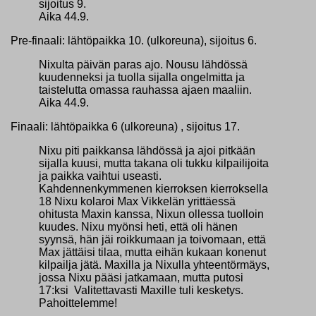
sijoitus 9.
Aika 44.9.
Pre-finaali: lähtöpaikka 10. (ulkoreuna), sijoitus 6.
Nixulta päivän paras ajo. Nousu lähdössä
kuudenneksi ja tuolla sijalla ongelmitta ja
taistelutta omassa rauhassa ajaen maaliin.
Aika 44.9.
Finaali: lähtöpaikka 6 (ulkoreuna) , sijoitus 17.
Nixu piti paikkansa lähdössä ja ajoi pitkään
sijalla kuusi, mutta takana oli tukku kilpailijoita
ja paikka vaihtui useasti.
Kahdennenkymmenen kierroksen kierroksella
18 Nixu kolaroi Max Vikkelän yrittäessä
ohitusta Maxin kanssa, Nixun ollessa tuolloin
kuudes. Nixu myönsi heti, että oli hänen
syynsä, hän jäi roikkumaan ja toivomaan, että
Max jättäisi tilaa, mutta eihän kukaan konenut
kilpailja jätä. Maxilla ja Nixulla yhteentörmäys,
jossa Nixu pääsi jatkamaan, mutta putosi
17:ksi Valitettavasti Maxille tuli kesketys.
Pahoittelemme!