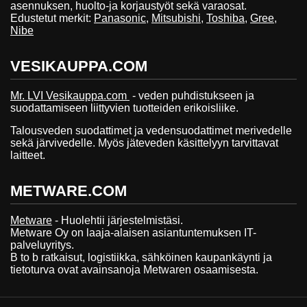
asennuksen, huolto-ja korjaustyöt sekä varaosat.
Edustetut merkit:
Panasonic
,
Mitsubishi
,
Toshiba
,
Gree
,
Nibe
VESIKAUPPA.COM
Mr. LVI Vesikauppa.com
- veden puhdistukseen ja
suodattamiseen liittyvien tuotteiden erikoisliike.
Talousveden suodattimet ja vedensuodattimet merivedelle
sekä järvivedelle. Myös jäteveden käsittelyyn tarvittavat
laitteet.
METWARE.COM
Metware
- Huolehtii järjestelmistäsi.
Metware Oy on laaja-alaisen asiantuntemuksen IT-
palveluyritys.
B to b ratkaisut, logistiikka, sähköinen kaupankäynti ja
tietoturva ovat avainsanoja Metwaren osaamisesta.