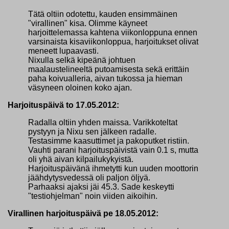
Tätä oltiin odotettu, kauden ensimmäinen
"virallinen" kisa. Olimme käyneet
harjoittelemassa kahtena viikonloppuna ennen
varsinaista kisaviikonloppua, harjoitukset olivat
meneett lupaavasti.
Nixulla selkä kipeänä johtuen
maalaustelineeltä putoamisesta sekä erittäin
paha koivualleria, aivan tukossa ja hieman
väsyneen oloinen koko ajan.
Harjoituspäivä to 17.05.2012:
Radalla oltiin yhden maissa. Varikkoteltat
pystyyn ja Nixu sen jälkeen radalle.
Testasimme kaasuttimet ja pakoputket ristiin.
Vauhti parani harjoituspäivistä vain 0.1 s, mutta
oli yhä aivan kilpailukykyistä.
Harjoituspäivänä ihmetytti kun uuden moottorin
jäähdytysvedessä oli paljon öljyä.
Parhaaksi ajaksi jäi 45.3. Sade keskeytti
"testiohjelman" noin viiden aikoihin.
Virallinen harjoituspäivä pe 18.05.2012: