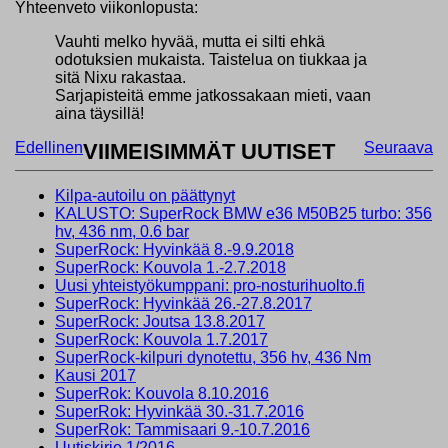
Yhteenveto viikonlopusta:
Vauhti melko hyvää, mutta ei silti ehkä
odotuksien mukaista. Taistelua on tiukkaa ja
sitä Nixu rakastaa.
Sarjapisteitä emme jatkossakaan mieti, vaan
aina täysillä!
Edellinen
VIIMEISIMMÄT UUTISET
Seuraava
Kilpa-autoilu on päättynyt
KALUSTO: SuperRock BMW e36 M50B25 turbo: 356
hv, 436 nm, 0.6 bar
SuperRock: Hyvinkää 8.-9.9.2018
SuperRock: Kouvola 1.-2.7.2018
Uusi yhteistyökumppani: pro-nosturihuolto.fi
SuperRock: Hyvinkää 26.-27.8.2017
SuperRock: Joutsa 13.8.2017
SuperRock: Kouvola 1.7.2017
SuperRock-kilpuri dynotettu, 356 hv, 436 Nm
Kausi 2017
SuperRok: Kouvola 8.10.2016
SuperRok: Hyvinkää 30.-31.7.2016
SuperRok: Tammisaari 9.-10.7.2016
Uutiskirje 1/2016