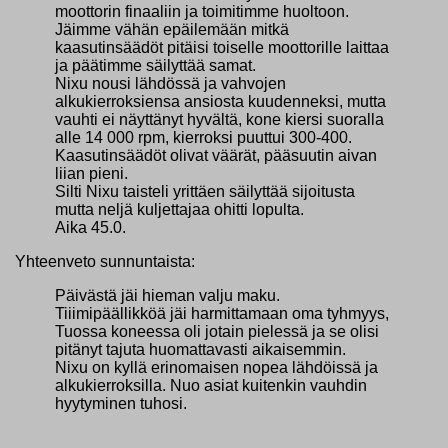
moottorin finaaliin ja toimitimme huoltoon.
Jäimme vähän epäilemään mitkä
kaasutinsäädöt pitäisi toiselle moottorille laittaa
ja päätimme säilyttää samat.
Nixu nousi lähdössä ja vahvojen
alkukierroksiensa ansiosta kuudenneksi, mutta
vauhti ei näyttänyt hyvältä, kone kiersi suoralla
alle 14 000 rpm, kierroksi puuttui 300-400.
Kaasutinsäädöt olivat väärät, pääsuutin aivan
liian pieni.
Silti Nixu taisteli yrittäen säilyttää sijoitusta
mutta neljä kuljettajaa ohitti lopulta.
Aika 45.0.
Yhteenveto sunnuntaista:
Päivästä jäi hieman valju maku.
Tiiimipäällikköä jäi harmittamaan oma tyhmyys,
Tuossa koneessa oli jotain pielessä ja se olisi
pitänyt tajuta huomattavasti aikaisemmin.
Nixu on kyllä erinomaisen nopea lähdöissä ja
alkukierroksilla. Nuo asiat kuitenkin vauhdin
hyytyminen tuhosi.