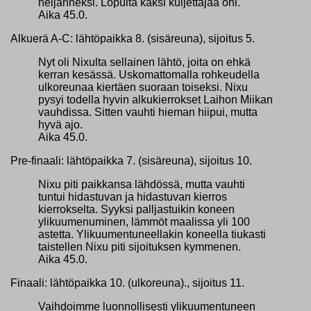
neljänneksi. Lopulta kaksi kuljettajaa ohi.
Aika 45.0.
Alkuerä A-C: lähtöpaikka 8. (sisäreuna), sijoitus 5.
Nyt oli Nixulta sellainen lähtö, joita on ehkä
kerran kesässä. Uskomattomalla rohkeudella
ulkoreunaa kiertäen suoraan toiseksi. Nixu
pysyi todella hyvin alkukierrokset Laihon Miikan
vauhdissa. Sitten vauhti hieman hiipui, mutta
hyvä ajo.
Aika 45.0.
Pre-finaali: lähtöpaikka 7. (sisäreuna), sijoitus 10.
Nixu piti paikkansa lähdössä, mutta vauhti
tuntui hidastuvan ja hidastuvan kierros
kierrokselta. Syyksi palljastuikin koneen
ylikuumenuminen, lämmöt maalissa yli 100
astetta. Ylikuumentuneellakin koneella tiukasti
taistellen Nixu piti sijoituksen kymmenen.
Aika 45.0.
Finaali: lähtöpaikka 10. (ulkoreuna)., sijoitus 11.
Vaihdoimme luonnollisesti ylikuumentuneen