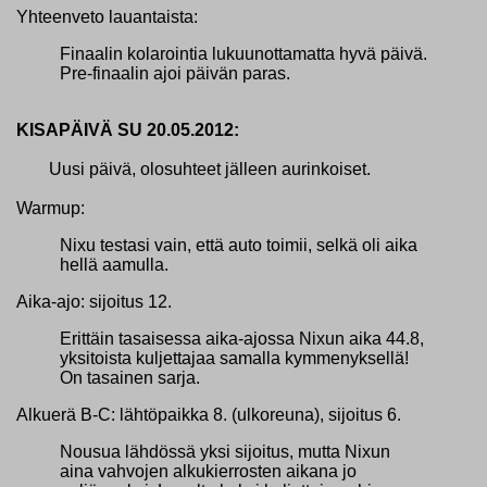
Yhteenveto lauantaista:
Finaalin kolarointia lukuunottamatta hyvä päivä.
Pre-finaalin ajoi päivän paras.
KISAPÄIVÄ SU 20.05.2012:
Uusi päivä, olosuhteet jälleen aurinkoiset.
Warmup:
Nixu testasi vain, että auto toimii, selkä oli aika
hellä aamulla.
Aika-ajo: sijoitus 12.
Erittäin tasaisessa aika-ajossa Nixun aika 44.8,
yksitoista kuljettajaa samalla kymmenyksellä!
On tasainen sarja.
Alkuerä B-C: lähtöpaikka 8. (ulkoreuna), sijoitus 6.
Nousua lähdössä yksi sijoitus, mutta Nixun
aina vahvojen alkukierrosten aikana jo