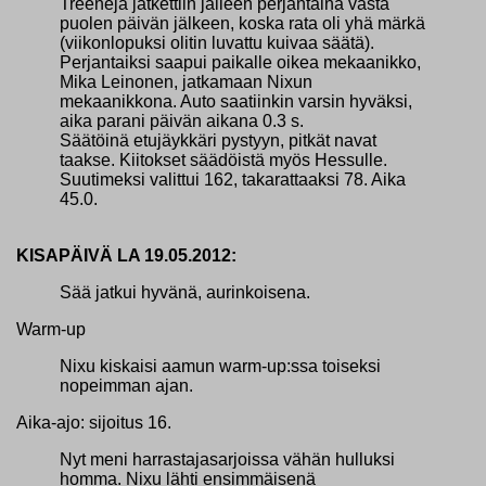
Treenejä jatkettiin jälleen perjantaina vasta
puolen päivän jälkeen, koska rata oli yhä märkä
(viikonlopuksi olitin luvattu kuivaa säätä).
Perjantaiksi saapui paikalle oikea mekaanikko,
Mika Leinonen, jatkamaan Nixun
mekaanikkona. Auto saatiinkin varsin hyväksi,
aika parani päivän aikana 0.3 s.
Säätöinä etujäykkäri pystyyn, pitkät navat
taakse. Kiitokset säädöistä myös Hessulle.
Suutimeksi valittui 162, takarattaaksi 78. Aika
45.0.
KISAPÄIVÄ LA 19.05.2012:
Sää jatkui hyvänä, aurinkoisena.
Warm-up
Nixu kiskaisi aamun warm-up:ssa toiseksi
nopeimman ajan.
Aika-ajo: sijoitus 16.
Nyt meni harrastajasarjoissa vähän hulluksi
homma. Nixu lähti ensimmäisenä