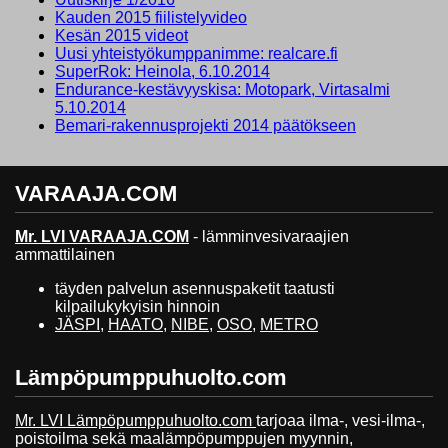
Kauden 2015 fiilistelyvideo
Kesän 2015 videot
Uusi yhteistyökumppanimme: realcare.fi
SuperRok: Heinola, 6.10.2014
Endurance-kestävyyskisa: Motopark, Virtasalmi
5.10.2014
Bemari-rakennusprojekti 2014 päätökseen
VARAAJA.COM
Mr. LVI VARAAJA.COM
- lämminvesivaraajien
ammattilainen
täyden palvelun asennuspaketit taatusti
kilpailukykyisin hinnoin
JÄSPI
,
HAATO
,
NIBE
,
OSO
,
METRO
Lämpöpumppuhuolto.com
Mr. LVI Lämpöpumppuhuolto.com
tarjoaa ilma-, vesi-ilma-,
poistoilma sekä maalämpöpumppujen myynnin,