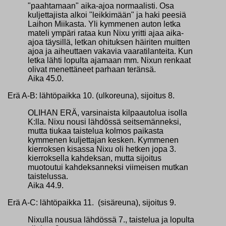
"paahtamaan" aika-ajoa normaalisti. Osa
kuljettajista alkoi "leikkimään" ja haki peesiä
Laihon Miikasta. Yli kymmenen auton letka
mateli ympäri rataa kun Nixu yritti ajaa aika-
ajoa täysillä, letkan ohituksen häiriten muitten
ajoa ja aiheuttaen vakavia vaaratilanteita. Kun
letka lähti lopulta ajamaan mm. Nixun renkaat
olivat menettäneet parhaan teränsä.
Aika 45.0.
Erä A-B: lähtöpaikka 10. (ulkoreuna), sijoitus 8.
OLIHAN ERÄ, varsinaista kilpaautolua isolla
K:lla. Nixu nousi lähdössä seitsemänneksi,
mutta tiukaa taistelua kolmos paikasta
kymmenen kuljettajan kesken. Kymmenen
kierroksen kisassa Nixu oli hetken jopa 3.
kierroksella kahdeksan, mutta sijoitus
muotoutui kahdeksanneksi viimeisen mutkan
taistelussa.
Aika 44.9.
Erä A-C: lähtöpaikka 11. (sisäreuna), sijoitus 9.
Nixulla nousua lähdössä 7., taistelua ja lopulta